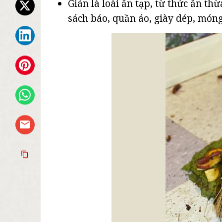
Gián là loài ăn tạp, từ thức ăn th
sách báo, quần áo, giày dép, món