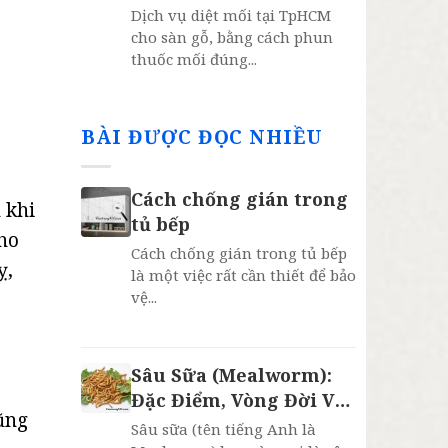
năm
Dịch vụ diệt mối tại TpHCM
cho sàn gỗ, bằng cách phun
thuốc mối đúng...
BÀI ĐƯỢC ĐỌC NHIỀU
Cách chống gián trong
 khi
tủ bếp
cho
Cách chống gián trong tủ bếp
ỵ,
là một việc rất cần thiết để bảo
vệ...
Sâu Sữa (Mealworm):
Đặc Điểm, Vòng Đời Và
cũng
4 Lợi Ích Bất Ngờ
Sâu sữa (tên tiếng Anh là