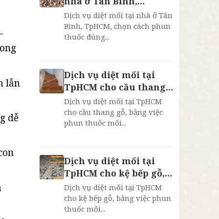
nhà ở Tân Bình,
TpHCM, bảo hành 2
Dịch vụ diệt mối tại nhà ở Tân
năm
Bình, TpHCM, chọn cách phun
–
thuốc đúng...
rong
Dịch vụ diệt mối tại
m lẫn
TpHCM cho cầu thang
gỗ, bh 2 năm
Dịch vụ diệt mối tại TpHCM
cho cầu thang gỗ, bằng việc
ng dễ
phun thuốc mối...
con
Dịch vụ diệt mối tại
TpHCM cho kệ bếp gỗ,
bh 2 năm
à
Dịch vụ diệt mối tại TpHCM
cho kệ bếp gỗ, bằng việc phun
thuốc mối...