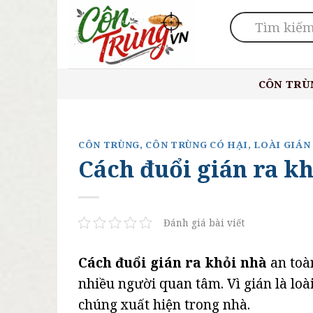
Skip
to
content
CÔN TRÙ
CÔN TRÙNG
,
CÔN TRÙNG CÓ HẠI
,
LOÀI GIÁN
Cách đuổi gián ra k
Đánh giá bài viết
Cách đuổi gián ra khỏi nhà
an toàn
nhiều người quan tâm. Vì gián là loà
chúng xuất hiện trong nhà.