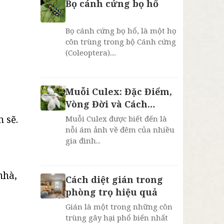
Bọ cánh cứng bọ hổ
Bọ cánh cứng bọ hổ, là một họ
côn trùng trong bộ Cánh cứng
(Coleoptera)....
Muỗi Culex: Đặc Điểm,
Vòng Đời và Cách
Phòng Chống Hiệu Quả
 sẽ.
Muỗi Culex được biết đến là
nỗi ám ảnh về đêm của nhiều
gia đình...
nhà,
Cách diệt gián trong
phòng trọ hiệu quả
Gián là một trong những côn
trùng gây hại phổ biến nhất