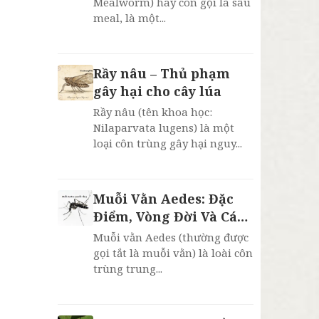
Mealworm) hay còn gọi là sâu
meal, là một...
Rầy nâu – Thủ phạm
gây hại cho cây lúa
Rầy nâu (tên khoa học:
Nilaparvata lugens) là một
loại côn trùng gây hại nguy...
Muỗi Vằn Aedes: Đặc
Điểm, Vòng Đời Và Cách
Phòng Chống Sốt Xuất
Muỗi vằn Aedes (thường được
Huyết
gọi tắt là muỗi vằn) là loài côn
trùng trung...