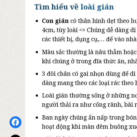
Tìm hiểu về
loài gián
Con gián
có thân hình dẹt theo h
4cm, tùy loài => Chúng dễ dàng di
các thiết bị, dụng cụ,… để vào nhà
Màu sắc thường là nâu thẫm hoặc 
khi chúng ở trong đĩa thức ăn, nhấ
3 đôi chân có gai nhọn dùng để di
dàng mang theo các loại rác theo 
Loài gián thường sống ở những nơ
người thải ra như cống rãnh, bãi 
Ban ngày chúng ẩn nấp trong bóng 
hoạt động khi màn đêm buông xu