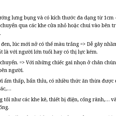
ướng lưng bụng và có kích thước đa dạng từ 1cm 
 chuyển qua các khe cửa nhỏ hoặc chui vào bên t
.
đen, lúc mới nở có thể màu trắng => Dễ gây nhầ
t là với người lớn tuổi hay có thị lực kém.
 chuyển. => Với những chiếc gai nhọn ở chân chú
bên người.
i ẩm thấp, bẩn thỉu, có nhiều thức ăn thừa được 
rác,…
tối như các khe kẽ, thiết bị điện, cống rãnh,… v
ống.