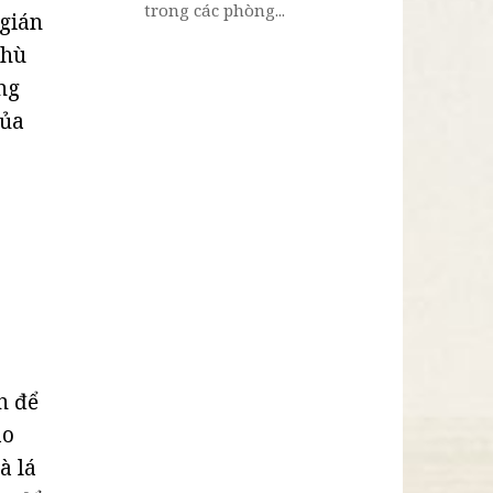
trong các phòng...
 gián
phù
ng
của
n để
ào
à lá