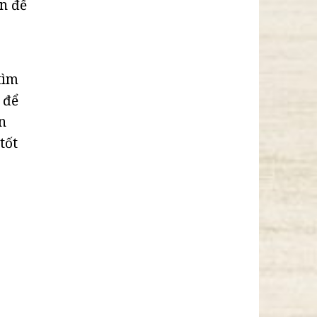
án để
tìm
 để
n
tốt