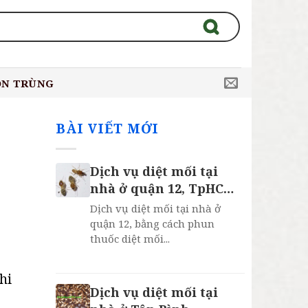
ÔN TRÙNG
BÀI VIẾT MỚI
Dịch vụ diệt mối tại
nhà ở quận 12, TpHCM,
Bảo Hành 2 Năm
Dịch vụ diệt mối tại nhà ở
quận 12, bằng cách phun
thuốc diệt mối...
hi
Dịch vụ diệt mối tại