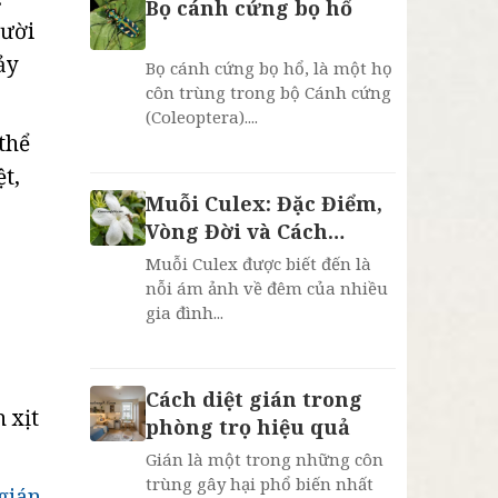
Bọ cánh cứng bọ hổ
gười
ảy
Bọ cánh cứng bọ hổ, là một họ
côn trùng trong bộ Cánh cứng
(Coleoptera)....
thể
t,
Muỗi Culex: Đặc Điểm,
Vòng Đời và Cách
Phòng Chống Hiệu Quả
Muỗi Culex được biết đến là
nỗi ám ảnh về đêm của nhiều
gia đình...
Cách diệt gián trong
 xịt
phòng trọ hiệu quả
Gián là một trong những côn
trùng gây hại phổ biến nhất
 gián