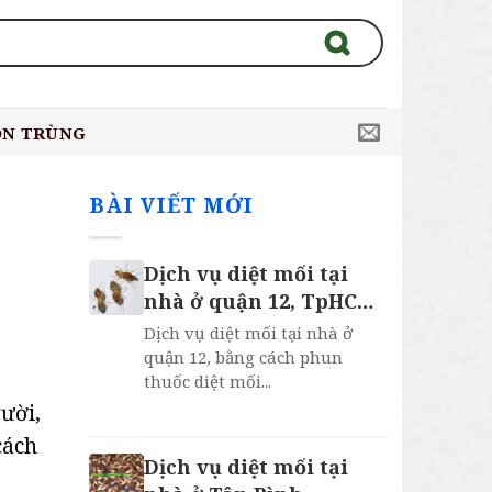
ÔN TRÙNG
BÀI VIẾT MỚI
Dịch vụ diệt mối tại
nhà ở quận 12, TpHCM,
Bảo Hành 2 Năm
Dịch vụ diệt mối tại nhà ở
quận 12, bằng cách phun
thuốc diệt mối...
ười,
cách
Dịch vụ diệt mối tại