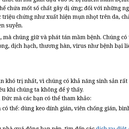
thể chứa mốt số chất gây dị ứng; đối với những n
c triệu chứng như xuất hiện mụn nhọt trên da, ch
en suyễn.
, mà chúng giữ và phát tán mầm bệnh. Chúng có 
, dịch hạch, thương hàn, virus như bệnh bại liệ
n khó trị nhất, vì chúng có khả năng sinh sản rất
ều khi chúng ta không để ý thấy.
n Đức mà các bạn có thể tham khảo:
 có thể: dùng keo dính gián, viên chống gián, bình
ng nhà quá đông bạn nên tìm đến các
dịch vụ diệt