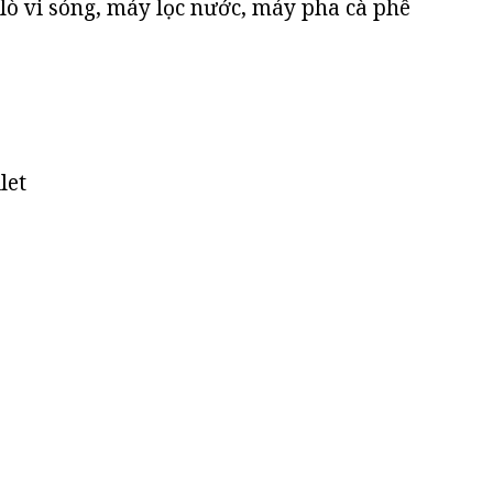
 lò vi sóng, máy lọc nước, máy pha cà phê
let