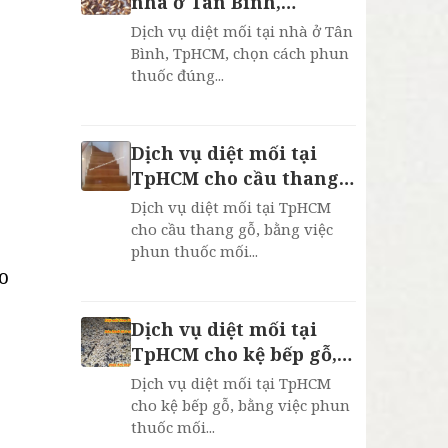
nhà ở Tân Bình,
TpHCM, bảo hành 2
Dịch vụ diệt mối tại nhà ở Tân
năm
Bình, TpHCM, chọn cách phun
thuốc đúng...
Dịch vụ diệt mối tại
TpHCM cho cầu thang
gỗ, bh 2 năm
Dịch vụ diệt mối tại TpHCM
cho cầu thang gỗ, bằng việc
phun thuốc mối...
o
Dịch vụ diệt mối tại
TpHCM cho kệ bếp gỗ,
bh 2 năm
Dịch vụ diệt mối tại TpHCM
cho kệ bếp gỗ, bằng việc phun
thuốc mối...