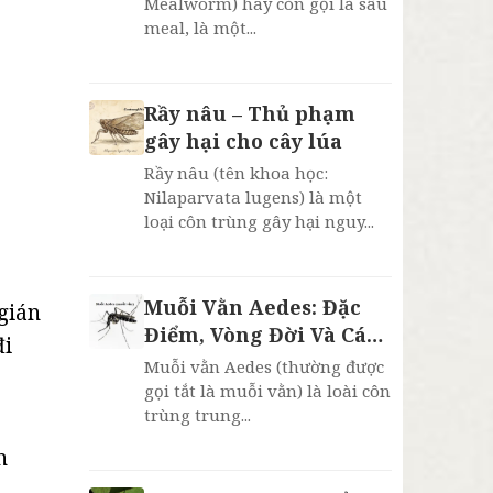
Mealworm) hay còn gọi là sâu
meal, là một...
Rầy nâu – Thủ phạm
gây hại cho cây lúa
Rầy nâu (tên khoa học:
Nilaparvata lugens) là một
loại côn trùng gây hại nguy...
Muỗi Vằn Aedes: Đặc
 gián
Điểm, Vòng Đời Và Cách
đi
Phòng Chống Sốt Xuất
Muỗi vằn Aedes (thường được
Huyết
gọi tắt là muỗi vằn) là loài côn
trùng trung...
n
.