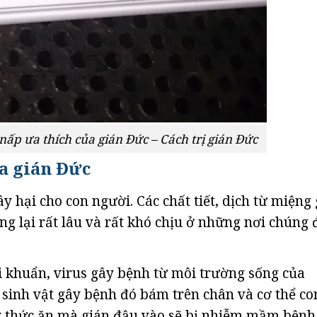
n nấp ưa thích của gián Đức – Cách trị gián Đức
ủa gián Đức
ây hại cho con người. Các chất tiết, dịch từ miệng
ng lại rất lâu và rất khó chịu ở những nơi chúng 
i khuẩn, virus gây bệnh từ môi trường sống của
 sinh vật gây bệnh đó bám trên chân và cơ thể co
y thức ăn mà gián đậu vào sẽ bị nhiễm mầm bệnh