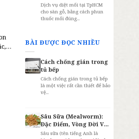
năm
Dịch vụ diệt mối tại TpHCM
cho sàn gỗ, bằng cách phun
thuốc mối đúng...
con
BÀI ĐƯỢC ĐỌC NHIỀU
ác,…
Cách chống gián trong
tủ bếp
Cách chống gián trong tủ bếp
là một việc rất cần thiết để bảo
vệ...
Sâu Sữa (Mealworm):
Đặc Điểm, Vòng Đời Và
4 Lợi Ích Bất Ngờ
Sâu sữa (tên tiếng Anh là