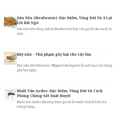
Sâu Sữa (Mealworm): Đặc Điểm, Vòng Đời Và 4 Lợi
Ích Bất Ngờ
Sâu sữa (tên tiếng Anh là Mealworm) hay còn gọi là sâu meal, là
một...
Rầy nâu – Thủ phạm gây hại cho cây lúa
Rầy nâu (tên khoa học: Nilaparvata lugens) là một loại côn trùng
gây hại nguy...
Muỗi Vằn Aedes: Đặc Điểm, Vòng Đời Và Cách
Phòng Chống Sốt Xuất Huyết
Muỗi vằn Aedes (thường được gọi tắt là muỗi vằn) là loài côn
trùng trung...