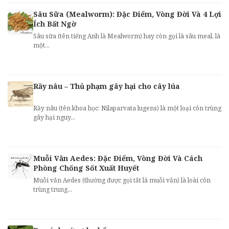
Sâu Sữa (Mealworm): Đặc Điểm, Vòng Đời Và 4 Lợi
Ích Bất Ngờ
Sâu sữa (tên tiếng Anh là Mealworm) hay còn gọi là sâu meal, là
một...
Rầy nâu – Thủ phạm gây hại cho cây lúa
Rầy nâu (tên khoa học: Nilaparvata lugens) là một loại côn trùng
gây hại nguy...
Muỗi Vằn Aedes: Đặc Điểm, Vòng Đời Và Cách
Phòng Chống Sốt Xuất Huyết
Muỗi vằn Aedes (thường được gọi tắt là muỗi vằn) là loài côn
trùng trung...