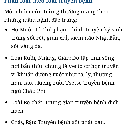
Phân loại theo loài truyền bệnh
Mỗi nhóm
côn trùng
thường mang theo
những mầm bệnh đặc trưng:
Họ Muỗi: Là thủ phạm chính truyền ký sinh
trùng sốt rét, giun chỉ, viêm não Nhật Bản,
sốt vàng da.
Loài Ruồi, Nhặng, Gián: Do tập tính sống
nơi bẩn thỉu, chúng là vecto cơ học truyền
vi khuẩn đường ruột như: tả, lỵ, thương
hàn, lao… Riêng ruồi Tsetse truyền bệnh
ngủ Châu Phi.
Loài Bọ chét: Trung gian truyền bệnh dịch
hạch.
Chấy, Rận: Truyền bệnh sốt phát ban.