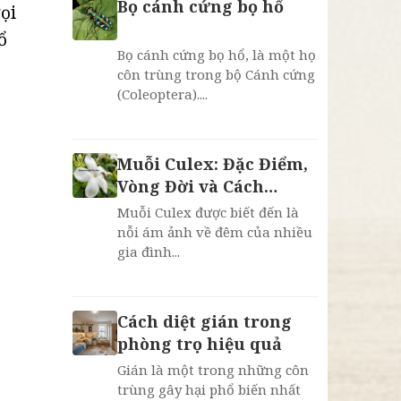
Bọ cánh cứng bọ hổ
ọi
ổ
Bọ cánh cứng bọ hổ, là một họ
côn trùng trong bộ Cánh cứng
(Coleoptera)....
Muỗi Culex: Đặc Điểm,
Vòng Đời và Cách
Phòng Chống Hiệu Quả
Muỗi Culex được biết đến là
nỗi ám ảnh về đêm của nhiều
gia đình...
Cách diệt gián trong
phòng trọ hiệu quả
Gián là một trong những côn
trùng gây hại phổ biến nhất