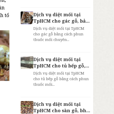
ần
Dịch vụ diệt mối tại
h tổ
TpHCM cho gác gỗ, bảo
hành 2 năm
Dịch vụ diệt mối tại TpHCM
cho gác gỗ bằng cách phun
thuốc mối chuyên...
Dịch vụ diệt mối tại
TpHCM cho tủ bếp gỗ,
bh 2 năm
Dịch vụ diệt mối tại TpHCM
cho tủ bếp gỗ bằng cách phun
thuốc mối...
Dịch vụ diệt mối tại
TpHCM cho sàn gỗ, bh 2