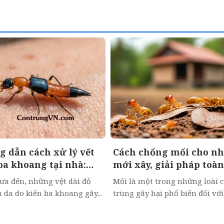
 dẫn cách xử lý vết
Cách chống mối cho n
ba khoang tại nhà:
mới xây, giải pháp toàn
đúng để không để lại
diện bảo vệ ngôi nhà c
a đến, những vệt dài đỏ
Mối là một trong những loài 
bạn
n da do kiến ba khoang gây...
trùng gây hại phổ biến đối với c