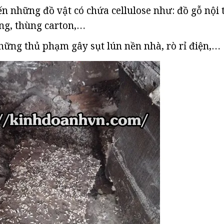
n những đồ vật có chứa cellulose như: đồ gỗ nội t
ng, thùng carton,…
hững thủ phạm gây sụt lún nền nhà, rò rỉ điện,…