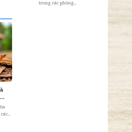
trong các phòng...
hà
ủa
côn
ác...