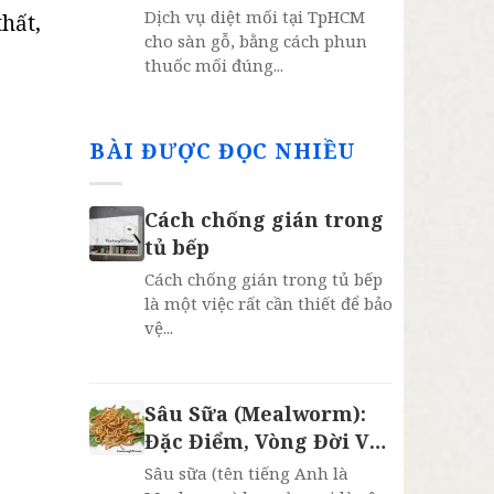
năm
Dịch vụ diệt mối tại TpHCM
hất,
cho sàn gỗ, bằng cách phun
thuốc mối đúng...
BÀI ĐƯỢC ĐỌC NHIỀU
Cách chống gián trong
tủ bếp
Cách chống gián trong tủ bếp
là một việc rất cần thiết để bảo
vệ...
Sâu Sữa (Mealworm):
Đặc Điểm, Vòng Đời Và
4 Lợi Ích Bất Ngờ
Sâu sữa (tên tiếng Anh là