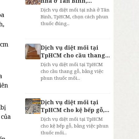
nhà ở Tân Bình,
TpHCM, bảo hành 2
Dịch vụ diệt mối tại nhà ở Tân
óa
năm
Bình, TpHCM, chọn cách phun
thuốc đúng...
h,
0cm
Dịch vụ diệt mối tại
0
TpHCM cho cầu thang
gỗ, bh 2 năm
Dịch vụ diệt mối tại TpHCM
cho cầu thang gỗ, bằng việc
a
phun thuốc mối...
iên
Dịch vụ diệt mối tại
 bị
TpHCM cho kệ bếp gỗ,
 của
bh 2 năm
Dịch vụ diệt mối tại TpHCM
cho kệ bếp gỗ, bằng việc phun
thuốc mối...
ến,