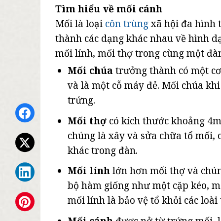
Tìm hiểu về mối cánh
Mối là loại
côn trùng
xã hội đa hình 
thành các dạng khác nhau về hình dạ
mối lính, mối thợ trong cùng một đà
Mối chúa
trưởng thành có một cơ 
và là một cỗ máy đẻ. Mối chúa khi
trứng.
Mối thợ
có kích thước khoảng 4mm
chúng là xây và sửa chữa tổ mối, 
khác trong đàn.
Mối lính
lớn hơn mối thợ và chúng
bộ hàm giống như một cặp kéo, mộ
mối lính là bảo vệ tổ khỏi các loài
Mối cánh
được nở từ trứng mối, 