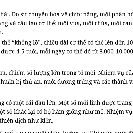
thái. Do sự chuyển hóa về chức năng, mối phân h
ng và cấu tạo cơ thể: mối vua, mối chúa, mối cán
n.
thể “khổng lồ”, chiều dài cơ thể có thể lên đến 1
 được 4-5 tuổi, mỗi ngày có thể đẻ từ 8.000-10.00
, chiếm số lượng lớn trong tổ mối. Nhiệm vụ củ
chuẩn bị thứ ăn, nuôi dưỡng trứng và các thành v
 có một cái đầu lớn. Một số mối lính được trang
t số khác lại có bộ hàm giống như mỏ. Nhiệm vụ
 thiên địch như kiến.
là mối vua và mối chúa tương lai. Khi mùa mưa đ