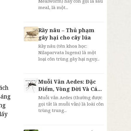
Mealworm) hay còn gọi là sâu
meal, là một...
Rầy nâu – Thủ phạm
gây hại cho cây lúa
Rầy nâu (tên khoa học:
Nilaparvata lugens) là một
loại côn trùng gây hại nguy...
Muỗi Vằn Aedes: Đặc
cách
Điểm, Vòng Đời Và Cách
Phòng Chống Sốt Xuất
sáng
Muỗi vằn Aedes (thường được
Huyết
gọi tắt là muỗi vằn) là loài côn
àng
trùng trung...
lấy