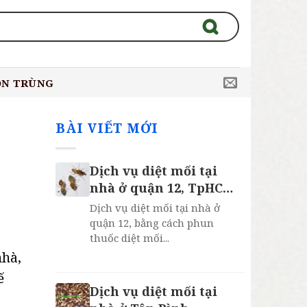
ÔN TRÙNG
BÀI VIẾT MỚI
Dịch vụ diệt mối tại
nhà ở quận 12, TpHCM,
Bảo Hành 2 Năm
Dịch vụ diệt mối tại nhà ở
quận 12, bằng cách phun
thuốc diệt mối...
nhà,
ế
Dịch vụ diệt mối tại