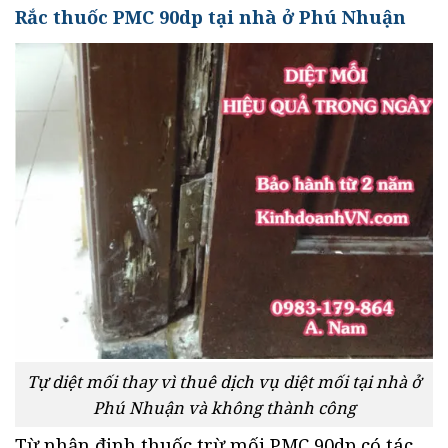
Rắc thuốc PMC 90dp tại nhà ở Phú Nhuận
Tự diệt mối thay vì thuê dịch vụ diệt mối tại nhà ở
Phú Nhuận và không thành công
Từ nhận định thuốc trừ mối PMC 90dp có tác