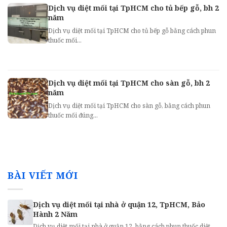
Dịch vụ diệt mối tại TpHCM cho tủ bếp gỗ, bh 2
năm
Dịch vụ diệt mối tại TpHCM cho tủ bếp gỗ bằng cách phun
thuốc mối...
Dịch vụ diệt mối tại TpHCM cho sàn gỗ, bh 2
năm
Dịch vụ diệt mối tại TpHCM cho sàn gỗ, bằng cách phun
thuốc mối đúng...
BÀI VIẾT MỚI
Dịch vụ diệt mối tại nhà ở quận 12, TpHCM, Bảo
Hành 2 Năm
Dịch vụ diệt mối tại nhà ở quận 12, bằng cách phun thuốc diệt