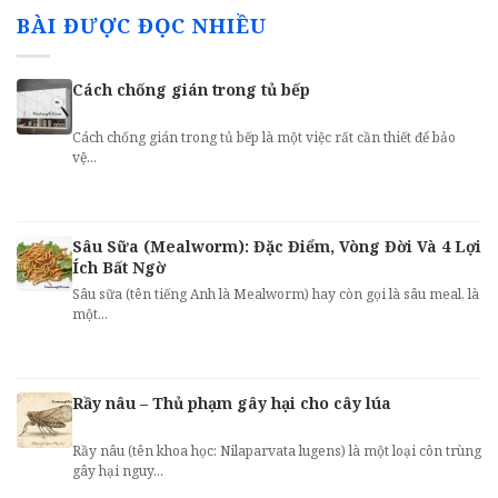
BÀI ĐƯỢC ĐỌC NHIỀU
Cách chống gián trong tủ bếp
Cách chống gián trong tủ bếp là một việc rất cần thiết để bảo
vệ...
Sâu Sữa (Mealworm): Đặc Điểm, Vòng Đời Và 4 Lợi
Ích Bất Ngờ
Sâu sữa (tên tiếng Anh là Mealworm) hay còn gọi là sâu meal, là
một...
Rầy nâu – Thủ phạm gây hại cho cây lúa
Rầy nâu (tên khoa học: Nilaparvata lugens) là một loại côn trùng
gây hại nguy...