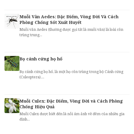
Muỗi Vằn Aedes: Đặc Điểm, Vòng Đời Và Cách
Phòng Chống Sốt Xuất Huyết
Muỗi vằn Aedes (thường được gọi tắt là muỗi vằn) là loài côn
trùng trung...
Bọ cánh cứng bọ hổ
Bọ cánh cứng bọ hổ, là một họ côn trùng trong bộ Cánh cứng
(Coleoptera)....
Muỗi Culex: Đặc Điểm, Vòng Đời và Cách Phòng
Chống Hiệu Quả
Muỗi Culex được biết đến là nỗi ám ảnh về đêm của nhiều gia
đình...