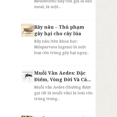
Mealworm) hay còn gọi là sâu
meal, là một...
Rầy nâu – Thủ phạm
gây hại cho cây lúa
Rầy nâu (tên khoa học:
Nilaparvata lugens) là một
loại côn trùng gây hại nguy...
Muỗi Vằn Aedes: Đặc
Điểm, Vòng Đời Và Cách
Phòng Chống Sốt Xuất
Muỗi vằn Aedes (thường được
Huyết
gọi tắt là muỗi vằn) là loài côn
trùng trung...