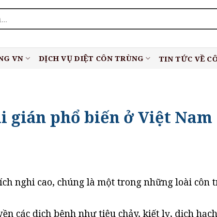
NG VN
DỊCH VỤ DIỆT CÔN TRÙNG
TIN TỨC VỀ C
ài gián phổ biến ở Việt Nam
ích nghi cao, chúng là một trong những loài côn 
ền các dịch bệnh như tiêu chảy, kiết lỵ, dịch hạc