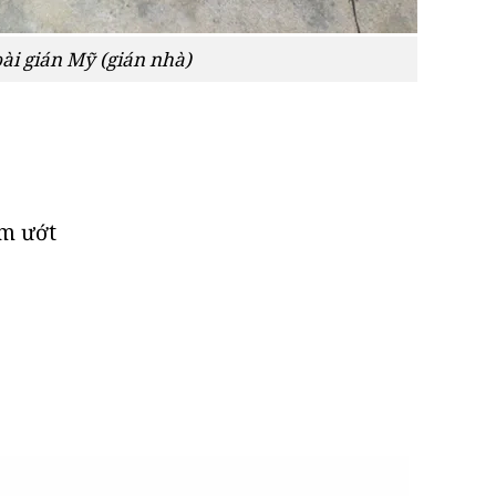
ài gián Mỹ (gián nhà)
ẩm ướt