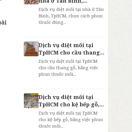
nhà ở Tân Bình,
TpHCM, bảo hành 2
Dịch vụ diệt mối tại nhà ở Tân
năm
Bình, TpHCM, chọn cách phun
oài
thuốc đúng...
Dịch vụ diệt mối tại
TpHCM cho cầu thang
gỗ, bh 2 năm
Dịch vụ diệt mối tại TpHCM
cho cầu thang gỗ, bằng việc
phun thuốc mối...
Dịch vụ diệt mối tại
TpHCM cho kệ bếp gỗ,
bh 2 năm
Dịch vụ diệt mối tại TpHCM
cho kệ bếp gỗ, bằng việc phun
thuốc mối...