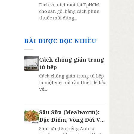
năm
Dịch vụ diệt mối tại TpHCM
cho sàn gỗ, bằng cách phun
thuốc mối đúng...
BÀI ĐƯỢC ĐỌC NHIỀU
Cách chống gián trong
tủ bếp
Cách chống gián trong tủ bếp
là một việc rất cần thiết để bảo
vệ...
Sâu Sữa (Mealworm):
Đặc Điểm, Vòng Đời Và
4 Lợi Ích Bất Ngờ
Sâu sữa (tên tiếng Anh là