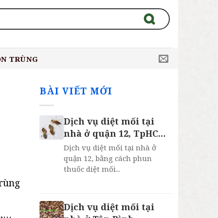
ÔN TRÙNG
BÀI VIẾT MỚI
Dịch vụ diệt mối tại
nhà ở quận 12, TpHCM,
Bảo Hành 2 Năm
Dịch vụ diệt mối tại nhà ở
quận 12, bằng cách phun
thuốc diệt mối...
trùng
Dịch vụ diệt mối tại
h,…