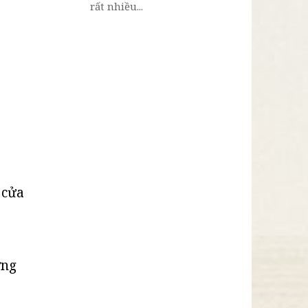
rất nhiều...
 cửa
ững