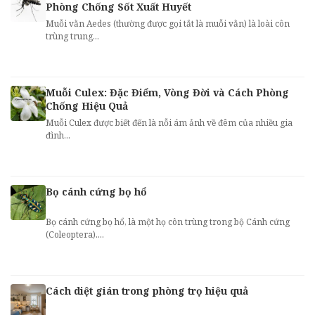
Phòng Chống Sốt Xuất Huyết
Muỗi vằn Aedes (thường được gọi tắt là muỗi vằn) là loài côn
trùng trung...
Muỗi Culex: Đặc Điểm, Vòng Đời và Cách Phòng
Chống Hiệu Quả
Muỗi Culex được biết đến là nỗi ám ảnh về đêm của nhiều gia
đình...
Bọ cánh cứng bọ hổ
Bọ cánh cứng bọ hổ, là một họ côn trùng trong bộ Cánh cứng
(Coleoptera)....
Cách diệt gián trong phòng trọ hiệu quả