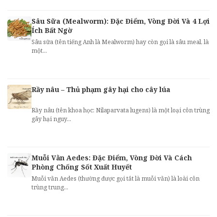
Sâu Sữa (Mealworm): Đặc Điểm, Vòng Đời Và 4 Lợi
Ích Bất Ngờ
Sâu sữa (tên tiếng Anh là Mealworm) hay còn gọi là sâu meal, là
một...
Rầy nâu – Thủ phạm gây hại cho cây lúa
Rầy nâu (tên khoa học: Nilaparvata lugens) là một loại côn trùng
gây hại nguy...
Muỗi Vằn Aedes: Đặc Điểm, Vòng Đời Và Cách
Phòng Chống Sốt Xuất Huyết
Muỗi vằn Aedes (thường được gọi tắt là muỗi vằn) là loài côn
trùng trung...