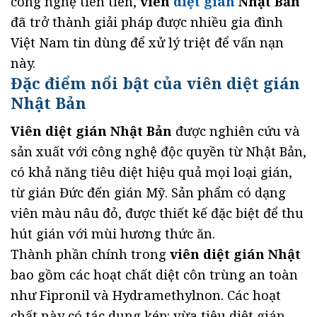
công nghệ tiên tiến,
viên
diệt gián
Nhật Bản
đã trở thành giải pháp được nhiều gia đình
Việt Nam tin dùng để xử lý triệt để vấn nạn
này.
Đặc điểm nổi bật của viên diệt gián
Nhật Bản
Viên diệt gián Nhật Bản
được nghiên cứu và
sản xuất với công nghệ độc quyền từ Nhật Bản,
có khả năng tiêu diệt hiệu quả mọi loại gián,
từ gián Đức đến gián Mỹ. Sản phẩm có dạng
viên màu nâu đỏ, được thiết kế đặc biệt để thu
hút gián với mùi hương thức ăn.
Thành phần chính trong
viên diệt gián Nhật
bao gồm các hoạt chất diệt côn trùng an toàn
như Fipronil và Hydramethylnon. Các hoạt
chất này có tác dụng kép: vừa tiêu diệt gián