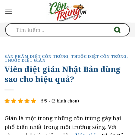
Skip
to
content
SẢN PHẨM DIỆT CÔN TRÙNG
,
THUỐC DIỆT CÔN TRÙNG
,
THUỐC DIỆT GIÁN
Viên diệt gián Nhật Bản dùng
sao cho hiệu quả?
5/5 - (2 bình chọn)
Gián là một trong những côn trùng gây hại
phổ biến nhất trong môi trường sống. Với