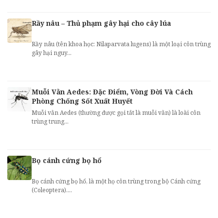
Rầy nâu – Thủ phạm gây hại cho cây lúa
Rầy nâu (tên khoa học: Nilaparvata lugens) là một loại côn trùng
gây hại nguy...
Muỗi Vằn Aedes: Đặc Điểm, Vòng Đời Và Cách
Phòng Chống Sốt Xuất Huyết
Muỗi vằn Aedes (thường được gọi tắt là muỗi vằn) là loài côn
trùng trung...
Bọ cánh cứng bọ hổ
Bọ cánh cứng bọ hổ, là một họ côn trùng trong bộ Cánh cứng
(Coleoptera)....