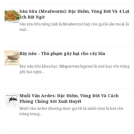
Sâu Sữa (Mealworm): Đặc Điểm, Vòng Đời Và 4 Lợi
Ích Bất Ngờ
Sâu sữa (tên tiếng Anh là Mealworm) hay còn gọi là sâu meal, là
một...
Rầy nâu – Thủ phạm gây hại cho cây lúa
Rầy nâu (tên khoa học: Nilaparvata lugens) là một loại côn trùng
gây hại nguy...
Muỗi Vằn Aedes: Đặc Điểm, Vòng Đời Và Cách
Phòng Chống Sốt Xuất Huyết
Muỗi vằn Aedes (thường được gọi tắt là muỗi vằn) là loài côn
trùng trung...